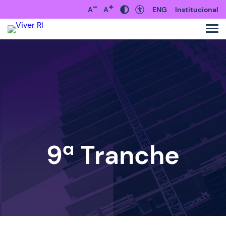
-
+
A
A
ENG
Institucional
9ª Tranche