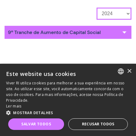
9ª Tranche de Aumento de Capital Social
×
Este website usa cookies
Viver RI utiliza cookies para melhorar a sua experiência em nosso
PORTUGUESE
site. Ao utilizar esse site, você automaticamente concorda com o
uso de cookies. Para mais informações, acesse nossa Política de
ENGLISH
Privacidade.
Ler mais
MOSTRAR DETALHES
Política de Privacidade
Termos e Condições de Uso
SALVAR TODOS
RECUSAR TODOS
Powered by MZ