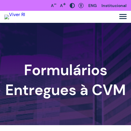
-
+
A
A
ENG
Institucional
Formulários
Entregues à CVM