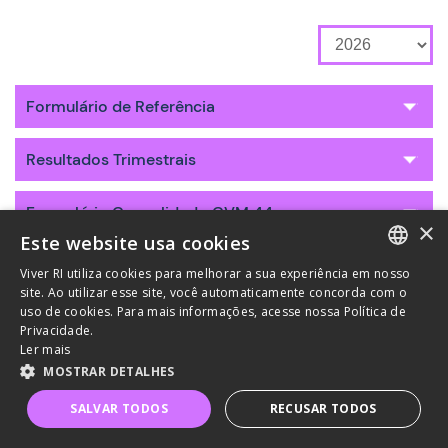
Formulário de Referência
Resultados Trimestrais
Formulário Consolidado CVM 44
×
Este website usa cookies
Viver RI utiliza cookies para melhorar a sua experiência em nosso
PORTUGUESE
site. Ao utilizar esse site, você automaticamente concorda com o
uso de cookies. Para mais informações, acesse nossa Política de
ENGLISH
Privacidade.
Ler mais
MOSTRAR DETALHES
Política de Privacidade
Termos e Condições de Uso
SALVAR TODOS
RECUSAR TODOS
Powered by MZ