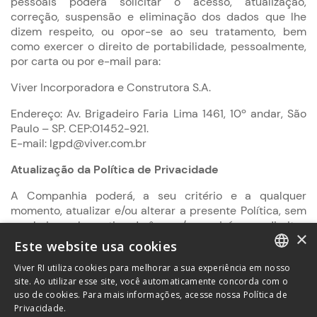
pessoais poderá solicitar o acesso, atualização,
correção, suspensão e eliminação dos dados que lhe
dizem respeito, ou opor-se ao seu tratamento, bem
como exercer o direito de portabilidade, pessoalmente,
por carta ou por e-mail para:
Viver Incorporadora e Construtora S.A.
Endereço: Av. Brigadeiro Faria Lima 1461, 10º andar, São
Paulo – SP. CEP:01452-921.
E-mail: lgpd@viver.com.br
Atualização da Política de Privacidade
A Companhia poderá, a seu critério e a qualquer
momento, atualizar e/ou alterar a presente Política, sem
que haja qualquer tipo de ônus e/ou prejuízo aos direitos
×
garantidos pela legislação em vigor aos Titulares.
Este website usa cookies
Viver RI utiliza cookies para melhorar a sua experiência em nosso
PORTUGUESE
site. Ao utilizar esse site, você automaticamente concorda com o
uso de cookies. Para mais informações, acesse nossa Política de
ENGLISH
Privacidade.