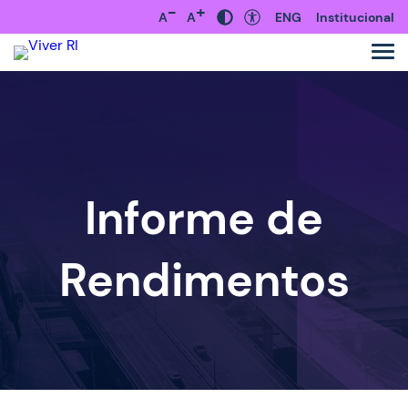
-
+
A
A
ENG
Institucional
Informe de
Rendimentos