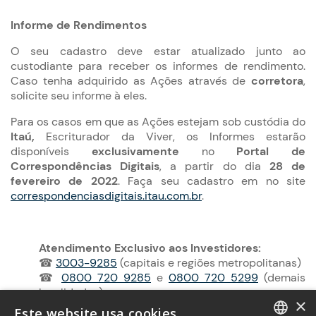
Informe de Rendimentos
O seu cadastro deve estar atualizado junto ao
custodiante para receber os informes de rendimento.
Caso tenha adquirido as Ações através de
corretora
,
solicite seu informe à eles.
Para os casos em que as Ações estejam sob custódia do
Itaú,
Escriturador da Viver, os Informes estarão
disponíveis
exclusivamente
no
Portal de
Correspondências Digitais
, a partir do dia
28 de
fevereiro de 2022
. Faça seu cadastro em no site
correspondenciasdigitais.itau.com.br
.
Atendimento Exclusivo aos Investidores:
☎
3003-9285
(capitais e regiões metropolitanas)
☎
0800 720 9285
e
0800 720 5299
(demais
localidades)
×
Atendimento em dias úteis das 9h às 18h.
Este website usa cookies